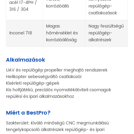
acél 17-4PH /
e
korrózióálló
repülőgép-
316 / 304
b
csatlakozások
Magas
Nagy feszültségű
C
Inconel 718
hőmérséklet és
repülőgép-
m
korrózióállóság
alkatrészek
p
Alkalmazások
UAV és repülőgép propeller meghajtó rendszerek
Helikopter sebességváltó csatlakozói
Kísérleti repülőgép-gépek
Kis holtjátékú, precíziós nyomatékátviteli csomagok
repülési és ipari alkalmazásokhoz
Miért a BestPro?
Szakterület: Kiváló minőségű CNC megmunkálású
tengelykapcsoló alkatrészek repülőgép- és ipari