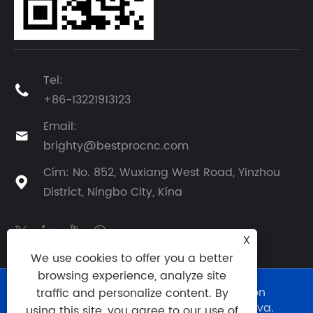
Tel:

+86-13221913123
Email:

brighty@bestprocnc.com
Cím: No. 852, Wuxiang West Road, Yinzhou

District, Ningbo City, Kína
X
We use cookies to offer you a better
browsing experience, analyze site
Copyright © 2025 BestPro (Ningbo) Precision
traffic and personalize content. By
Manufacturing Co., Ltd. Minden jog fenntartva.
using this site, you agree to our use of