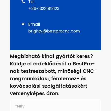
Tel

+86-13221913123
Email

brighty@bestprocnc.com
Megbízható kínai gyártót keres?
Küldje el érdeklődését a BestPro-
nak testreszabott, minőségi CNC-
megmunkálási, fémlemez- és
kovácsolási szolgáltatásokért
versenyképes áron.