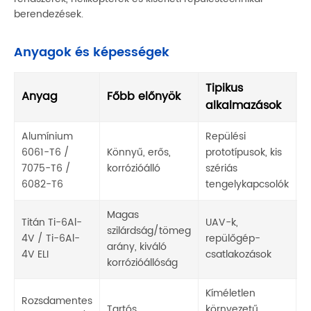
berendezések.
Anyagok és képességek
Tipikus
M
Anyag
Főbb előnyök
alkalmazások
é
Alumínium
Repülési
C
6061-T6 /
Könnyű, erős,
prototípusok, kis
e
7075-T6 /
korrózióálló
szériás
k
6082-T6
tengelykapcsolók
p
Magas
Titán Ti-6Al-
UAV-k,
C
szilárdság/tömeg
4V / Ti-6Al-
repülőgép-
m
arány, kiváló
4V ELI
csatlakozások
p
korrózióállóság
Kíméletlen
Rozsdamentes
C
Tartós,
környezetű