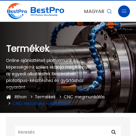
MAGYAR


Termékek
Online ajánlattételi platformunk és
képességeink széles skálája megkönnyíti
az egyedi alkatrészek beszerzését
prototípus-készítéshez és gyártáshoz
egyaránt
itthon
Termékek
CNC megmunkálás
CNC repülőgép-alkatrészek