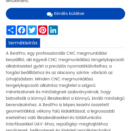
illeszkedést.
Kérdés küldése
Share
Facebook
Twitter
Pinterest
LinkedIn
termékleírás
A BestPro, egy professzionális CNC megmunkálási
beszállító, aki egyedi CNC megmunkálású tengelykapcsoló
alkatrészeket gyárt a precíziós nyomatékátvitelhez, a
forgási beállításhoz és az alacsony szintre. vibráció az
űrhajózásban. Minden CNC megmunkálású
tengelykapcsoló alkatrész megfelel a szigorú
méretezésnek és minőségnek szabványoknak, hogy
biztosítsák a könnyű illeszkedést a könnyű, kiváló minőségű
berendezéshez. A BestPro is képes kezelni összetett
geometriákkal, vékony falú kialakítással, a legrosszabb
esetekhez való illeszkedésekkel és többfunkciós
interfészekkel UAV-khoz, repülőgép-meghajtókhoz
rendszerek, helikopterek és kísérleti repüléstechnikai